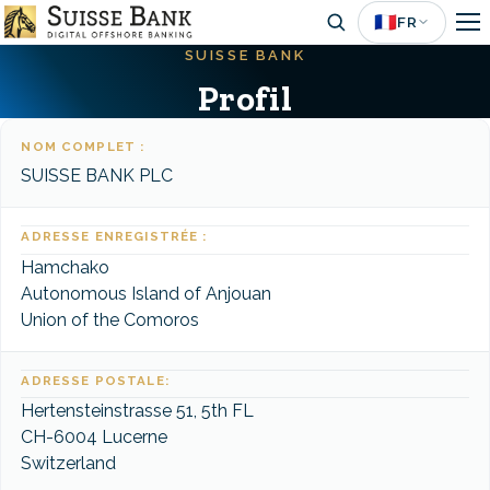
Aller
🇫🇷
FR
au
SUISSE BANK
contenu
Profil
principal
NOM COMPLET :
SUISSE BANK PLC
ADRESSE ENREGISTRÉE :
Hamchako
Autonomous Island of Anjouan
Union of the Comoros
ADRESSE POSTALE:
Hertensteinstrasse 51, 5th FL
CH-6004 Lucerne
Switzerland