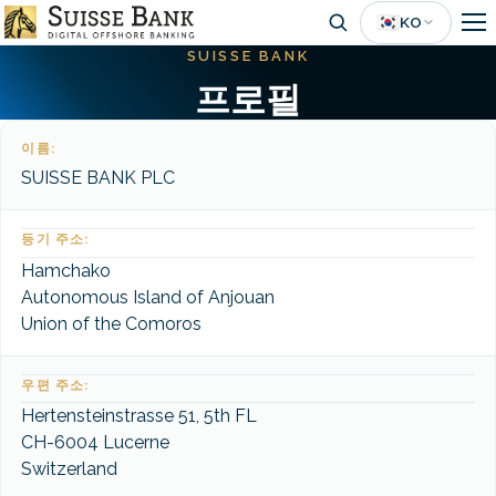
Skip
🇰🇷
KO
to
SUISSE BANK
main
프로필
content
이름:
SUISSE BANK PLC
등기 주소:
Hamchako
Autonomous Island of Anjouan
Union of the Comoros
우편 주소:
Hertensteinstrasse 51, 5th FL
CH-6004 Lucerne
Switzerland