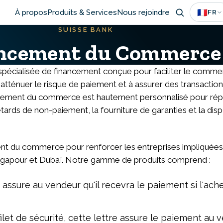
Main
🇫🇷
À propos
Produits & Services
Nous rejoindre
FR
SUISSE BANK
navigation
ncement du Commerce
écialisée de financement conçue pour faciliter le commerc
 à atténuer le risque de paiement et à assurer des transacti
ncement du commerce est hautement personnalisé pour répon
tards de non-paiement, la fourniture de garanties et la disp
t du commerce pour renforcer les entreprises impliquées da
Singapour et Dubaï. Notre gamme de produits comprend :
 assure au vendeur qu'il recevra le paiement si l'achet
filet de sécurité, cette lettre assure le paiement au 