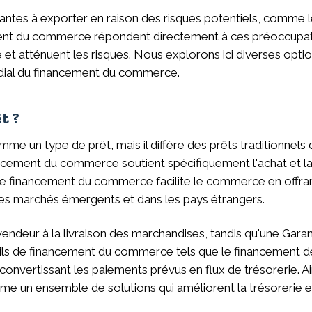
ntes à exporter en raison des risques potentiels, comme l
ment du commerce répondent directement à ces préoccupation
ie et atténuent les risques. Nous explorons ici diverses 
dial du financement du commerce.
t ?
n type de prêt, mais il diffère des prêts traditionnels de
nancement du commerce soutient spécifiquement l'achat et 
, le financement du commerce facilite le commerce en offran
r les marchés émergents et dans les pays étrangers.
vendeur à la livraison des marchandises, tandis qu'une Gara
outils de financement du commerce tels que le financement d
convertissant les paiements prévus en flux de trésorerie. 
mme un ensemble de solutions qui améliorent la trésorerie et