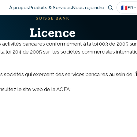
Main
🇫🇷
À propos
Produits & Services
Nous rejoindre
FR
SUISSE BANK
navigation
Licence
ctivités bancaires conformément à la loi 003 de 2005 sur l'
 la loi 204 de 2005 sur les sociétés commerciales internati
s sociétés qui exercent des services bancaires au sein de
sultez le site web de la AOFA :