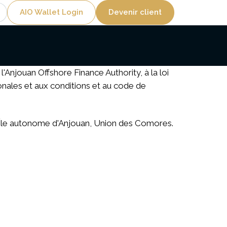
Utility
AIO Wallet Login
Devenir client
Anjouan Offshore Finance Authority, à la loi
onales et aux conditions et au code de
 l'Île autonome d'Anjouan, Union des Comores
.