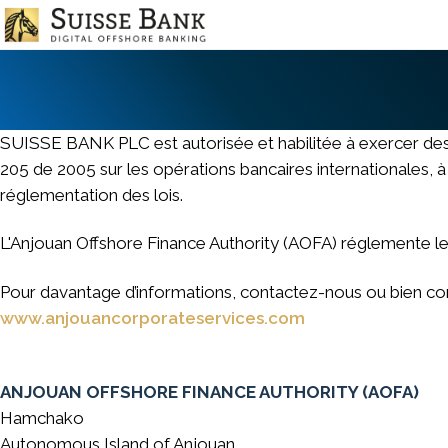
Aller
au
contenu
principal
SUISSE BANK PLC est autorisée et habilitée à exercer des a
205 de 2005 sur les opérations bancaires internationales, à
réglementation des lois.
L'Anjouan Offshore Finance Authority (AOFA) réglemente le
Pour davantage d’informations, contactez-nous ou bien con
www.anjouancorporateservices.com
ANJOUAN OFFSHORE FINANCE AUTHORITY (AOFA)
Hamchako
Autonomous Island of Anjouan