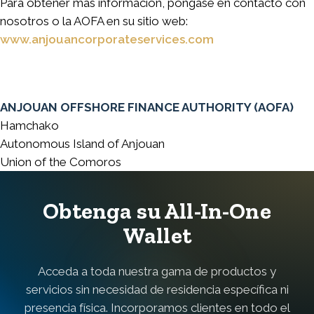
Para obtener más información, póngase en contacto con
nosotros o la AOFA en su sitio
web:
www.anjouancorporateservices.com
ANJOUAN OFFSHORE FINANCE AUTHORITY (AOFA)
Hamchako
Autonomous Island of Anjouan
Union of the Comoros
Obtenga su All-In-One
Wallet
Acceda a toda nuestra gama de productos y
servicios sin necesidad de residencia específica ni
presencia física. Incorporamos clientes en todo el