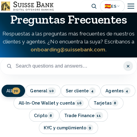
Skip
🇪🇸
ES
to
Preguntas Frecuentes
main
content
Respuestas a las preguntas más frecuentes de nuestros
clientes y agentes. ¿No encuentra la suya? Escríbanos a
onboarding@suissebank.com
.
×
All
General
Ser cliente
Agentes
70
10
4
4
All-In-One Wallet y cuenta
Tarjetas
16
8
Cripto
Trade Finance
8
11
KYC y cumplimiento
9