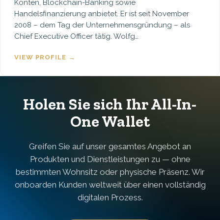
Konten, Blockchain-Banking sowie
Handelsfinanzierung anbietet. Er ist seit November
2008 – dem Tag der Unternehmensgründung – als
Chief Executive Officer tätig. Wolfg…
VIEW PROFILE →
Holen Sie sich Ihr All-In-
One Wallet
Greifen Sie auf unser gesamtes Angebot an
Produkten und Dienstleistungen zu — ohne
bestimmten Wohnsitz oder physische Präsenz. Wir
onboarden Kunden weltweit über einen vollständig
digitalen Prozess.