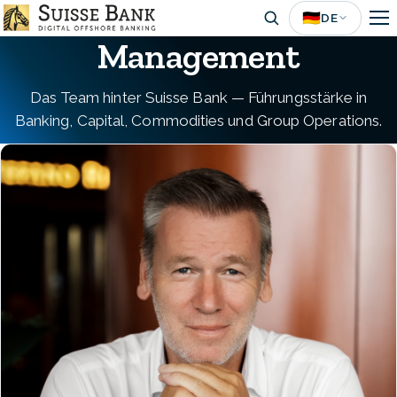
Skip
🇩🇪
DE
to
Management
main
content
Das Team hinter Suisse Bank — Führungsstärke in
Banking, Capital, Commodities und Group Operations.