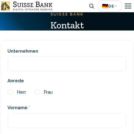
Skip
🇩🇪
DE
to
main
Kontakt
content
Unternehmen
Anrede
Herr
Frau
Vorname