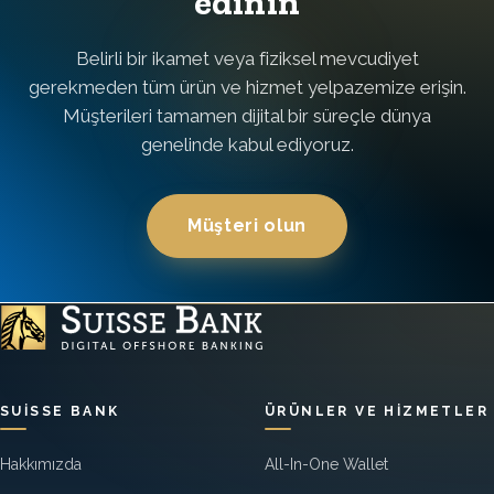
edinin
Belirli bir ikamet veya fiziksel mevcudiyet
gerekmeden tüm ürün ve hizmet yelpazemize erişin.
Müşterileri tamamen dijital bir süreçle dünya
genelinde kabul ediyoruz.
Müşteri olun
SUISSE BANK
ÜRÜNLER VE HIZMETLER
Hakkımızda
All-In-One Wallet