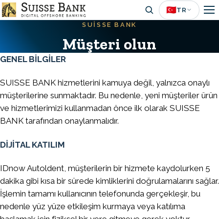
Skip
🇹🇷
TR
to
SUISSE BANK
main
Müşteri olun
content
GENEL BİLGİLER
SUISSE BANK hizmetlerini kamuya değil, yalnızca onaylı
müşterilerine sunmaktadır. Bu nedenle, yeni müşteriler ürün
ve hizmetlerimizi kullanmadan önce ilk olarak SUISSE
BANK tarafından onaylanmalıdır
.
DİJİTAL KATILIM
IDnow Autoldent, müşterilerin bir hizmete kaydolurken 5
dakika gibi kısa bir sürede kimliklerini doğrulamalarını sağlar.
İşlemin tamamı kullanıcının telefonunda gerçekleşir, bu
nedenle yüz yüze etkileşim kurmaya veya katılıma