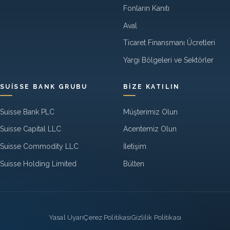
Fonların Kanıtı
Aval
Ticaret Finansmanı Ücretleri
Yargı Bölgeleri ve Sektörler
SUISSE BANK GRUBU
BIZE KATILIN
Suisse Bank PLC
Müşterimiz Olun
Suisse Capital LLC
Acentemiz Olun
Suisse Commodity LLC
İletişim
Suisse Holding Limited
Bülten
Legal
Yasal Uyarı
Çerez Politikası
Gizlilik Politikası