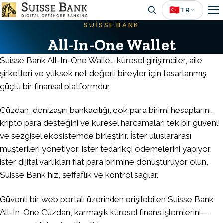
Skip
🇹🇷
TR
to
SUISSE BANK
main
All-In-One Wallet
content
Suisse Bank All-In-One Wallet, küresel girişimciler, aile
şirketleri ve yüksek net değerli bireyler için tasarlanmış
güçlü bir finansal platformdur.
Cüzdan, denizaşırı bankacılığı, çok para birimi hesaplarını,
kripto para desteğini ve küresel harcamaları tek bir güvenli
ve sezgisel ekosistemde birleştirir. İster uluslararası
müşterileri yönetiyor, ister tedarikçi ödemelerini yapıyor,
ister dijital varlıkları fiat para birimine dönüştürüyor olun,
Suisse Bank hız, şeffaflık ve kontrol sağlar.
Güvenli bir web portalı üzerinden erişilebilen Suisse Bank
All-In-One Cüzdan, karmaşık küresel finans işlemlerini—