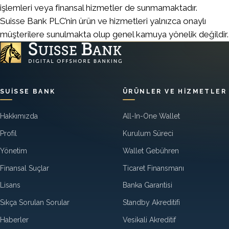
işlemleri veya finansal hizmetler de sunmamaktadır.
Suisse Bank PLC’nin ürün ve hizmetleri yalnızca onaylı
müşterilere sunulmakta olup genel kamuya yönelik değildir.
SUISSE BANK
ÜRÜNLER VE HIZMETLER
Hakkımızda
All-In-One Wallet
Profil
Kurulum Süreci
Yönetim
Wallet Gebühren
Finansal Suçlar
Ticaret Finansmanı
Lisans
Banka Garantisi
Sıkça Sorulan Sorular
Standby Akreditifi
Haberler
Vesikali Akreditif