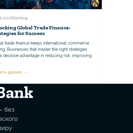
6-2026
Banking
ocking Global Trade Finance:
ategies for Success
al trade finance keeps international commerce
g. Businesses that master the right strategies
a decisive advantage in reducing risk, improving
…
ать далее →
 Bank
— без
еского
миру