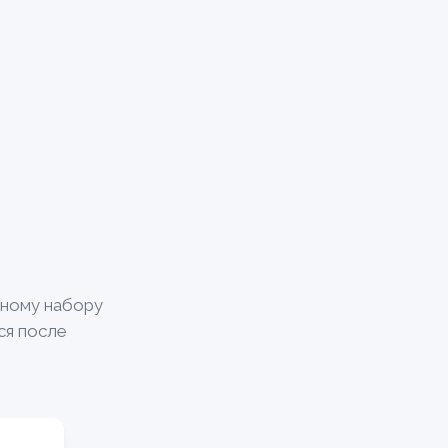
нному набору
ся после