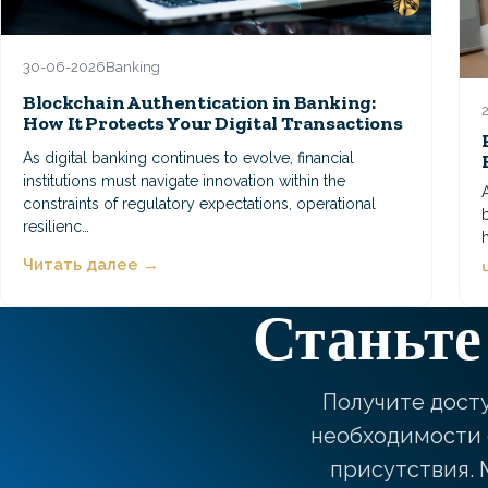
30-06-2026
Banking
Blockchain Authentication in Banking:
How It Protects Your Digital Transactions
As digital banking continues to evolve, financial
institutions must navigate innovation within the
constraints of regulatory expectations, operational
resilienc…
Читать далее →
Станьте
Получите досту
необходимости 
присутствия. 