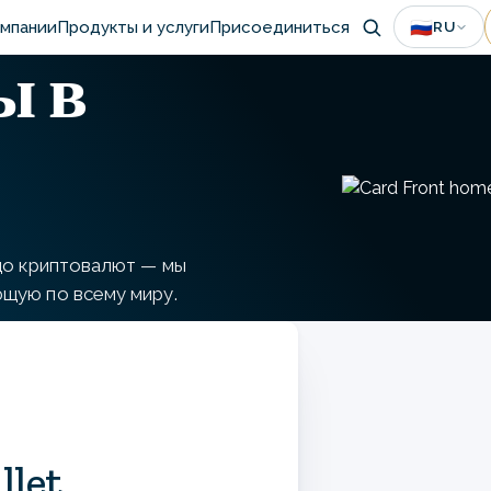
ain
🇷🇺
омпании
Продукты и услуги
Присоединиться
RU
ы в
avigation
Image
до криптовалют — мы
щую по всему миру.
llet