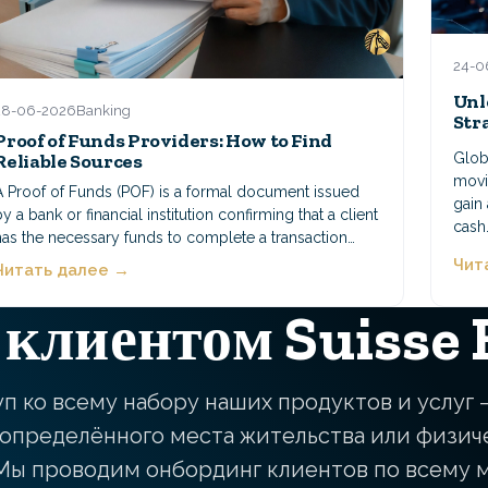
24-0
Unl
28-06-2026
Banking
Str
Proof of Funds Providers: How to Find
Glob
Reliable Sources
movin
A Proof of Funds (POF) is a formal document issued
gain 
by a bank or financial institution confirming that a client
cash
has the necessary funds to complete a transaction…
Чит
Читать далее →
 клиентом Suisse
п ко всему набору наших продуктов и услуг 
определённого места жительства или физич
Мы проводим онбординг клиентов по всему 