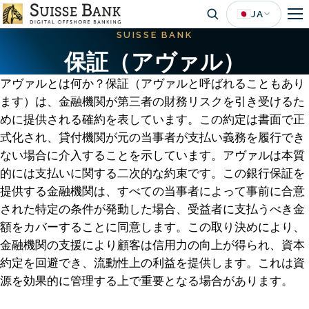
Skip
🇯🇵
JA
to
SUISSE BANK
main
保証（アヴァル）
content
アヴァルとは何か？保証（アヴァルと呼ばれることもあり
ます）は、金融機関が第三者の財務リスクを引き受けるた
めに提供される確約を表しています。この約定は書面で正
式化され、貸付機関が元の当事者が支払い義務を履行でき
ない場合に介入することを示しています。アヴァルは本質
的には支払いに関する二次的な約束です。この銀行保証を
提供する金融機関は、すべての当事者によって事前に合意
された特定の条件が発動した場合、受益者に支払うべき金
額をカバーすることに同意します。この取り決めにより、
金融機関の支援により顧客は信用力の向上が得られ、資本
約定を回避でき、流動性上の利益を提供します。これは資
源を効果的に管理する上で重要となる場合があります。