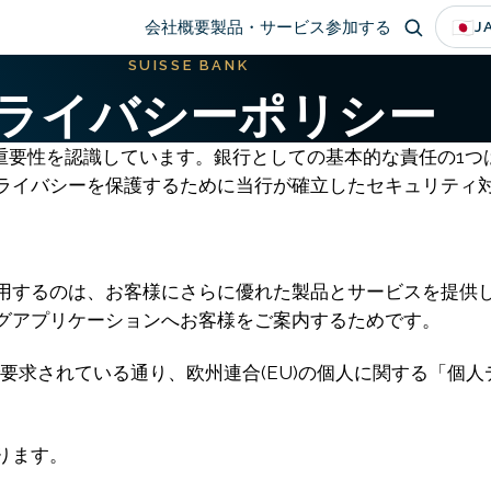
Main
🇯🇵
会社概要
製品・サービス
参加する
J
SUISSE BANK
navigation
ライバシーポリシー
人情報の重要性を認識しています。銀行としての基本的な責任の
ライバシーを保護するために当行が確立したセキュリティ
用するのは、お客様にさらに優れた製品とサービスを提供
グアプリケーションへお客様をご案内するためです。
で要求されている通り、欧州連合(EU)の個人に関する「個
ります。